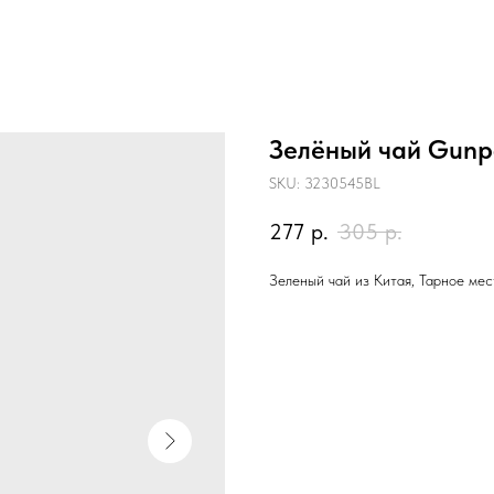
Зелёный чай Gunp
SKU:
3230545BL
277
р.
305
р.
Зеленый чай из Китая, Тарное мес