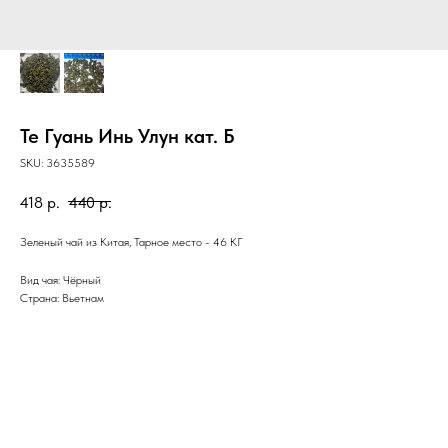
Те Гуань Инь Улун кат. Б
SKU:
3635589
418
р.
440
р.
Зеленый чай из Китая, Тарное место - 46 КГ
Вид чая: Чёрный
Страна: Вьетнам