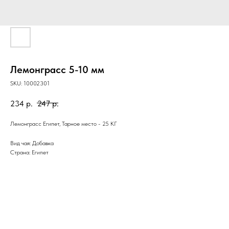
Лемонграсс 5-10 мм
SKU:
10002301
234
р.
247
р.
Лемонграсс Египет, Тарное место - 25 КГ
Вид чая: Добавка
Страна: Египет